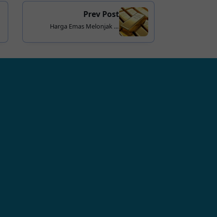
Prev Post
Harga Emas Melonjak di
Tengah Gejolak Global,
Investor Kembali Lirik Safe
Haven