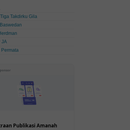
a
u Tiga Takdirku Gila
 Baswedan
Herdman
 JA
i Permata
ponsor
raan Publikasi Amanah