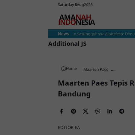
Saturday
8
Aug
2026
Argentina vs Austria: Ujian Sesungguhnya Albiceleste Dimulai,
News
Additional JS
Home
...
Maarten Paes
Maarten Paes Tepis 
Bandung
EDITOR EA