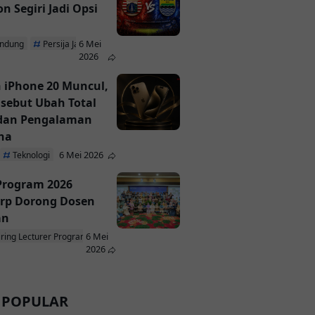
n Segiri Jadi Opsi
6 Mei
andung
Persija Jakarta
2026
 iPhone 20 Muncul,
isebut Ubah Total
 dan Pengalaman
na
6 Mei 2026
Teknologi
 Program 2026
rp Dorong Dosen
an
6 Mei
iring Lecturer Program
ParagonCorp
2026
 POPULAR