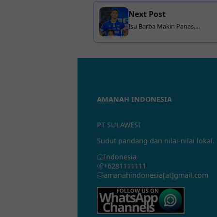
Next Post
Isu Barba Makin Panas,
Unggahan Istri Federico Barba
Picu Reaksi Bobotoh
AMANAH INDONESIA
PT SULAWESI
Sudut pandang dan nilai-nilai lokal.
Indonesia
+6281111111
amanahindonesia[at]gmail.com