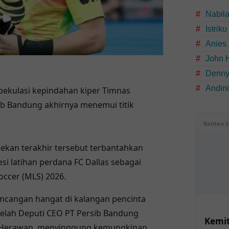
Nabil
Istrik
Anies
John 
Denny
Andin
pekulasi kepindahan
kiper Timnas
ib Bandung
akhirnya menemui titik
Konten S
kan terakhir tersebut terbantahkan
esi latihan perdana
FC Dallas
sebagai
occer (MLS) 2026
.
ncangan hangat di kalangan pencinta
telah Deputi CEO PT Persib Bandung
Kemit
 Herawan
, menyinggung kemungkinan