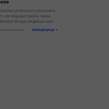
esia
publikasi profesional untuk brand,
m, dan kegiatan melalui media
l kredibel dengan jangkauan luas.
ndonesia.web.id
Selengkapnya →