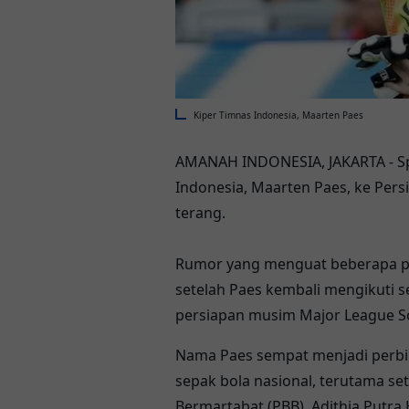
Kiper Timnas Indonesia, Maarten Paes
AMANAH INDONESIA, JAKARTA - S
Indonesia
,
Maarten Paes
, ke
Pers
terang.
Rumor yang menguat beberapa pe
setelah Paes kembali mengikuti s
persiapan musim
Major League S
Nama Paes sempat menjadi perbi
sepak bola nasional, terutama se
Bermartabat (PBB),
Adithia Putra