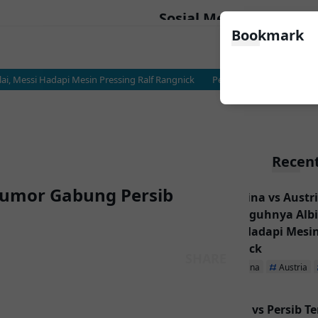
Sosial Media
Bookmark
 Messi Hadapi Mesin Pressing Ralf Rangnick
Persija vs Persib Terancam T
Recent
Rumor Gabung Persib
Argentina vs Austri
Sesungguhnya Albic
Messi Hadapi Mesin
Rangnick
Argentina
Austria
Persija vs Persib T