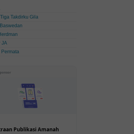
a
u Tiga Takdirku Gila
 Baswedan
Herdman
 JA
i Permata
ponsor
raan Publikasi Amanah