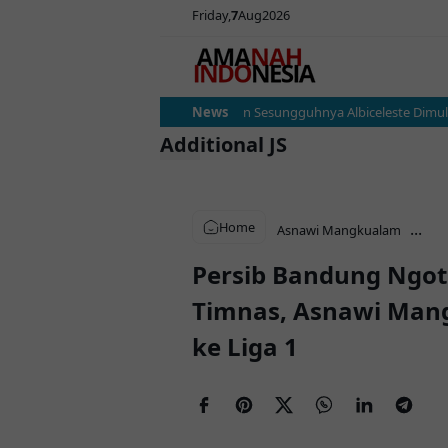
Friday
7
Aug
2026
Argentina vs Austria: Ujian Sesungguhnya Albiceleste Dimulai, 
News
Additional JS
Home
...
Asnawi Mangkualam
Persib Bandung Ngo
Timnas, Asnawi Man
ke Liga 1