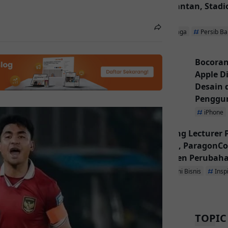
Kalimantan, Stadio
Utama
Olahraga
Persib B
Bocoran
Apple D
Desain
Penggu
iPhone
Inspiring Lecturer
Dibuka, ParagonCo
Jadi Agen Perubah
Ekonomi Bisnis
Insp
TOPIC