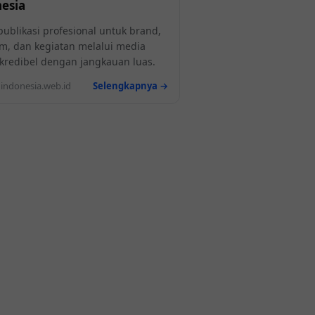
esia
publikasi profesional untuk brand,
m, dan kegiatan melalui media
l kredibel dengan jangkauan luas.
ndonesia.web.id
Selengkapnya →