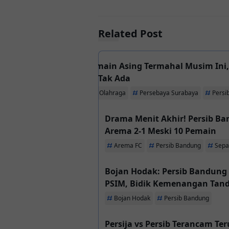
Related Post
Deretan Pemain Asing Termahal Musim Ini, Persib, Persebaya, da
PSM Malah Tak Ada
Headline
Olahraga
Persebaya Surabaya
Persi
Drama Menit Akhir! Persib B
Arema 2-1 Meski 10 Pemain
Arema FC
Persib Bandung
Sepa
Bojan Hodak: Persib Bandung
PSIM, Bidik Kemenangan T
Bojan Hodak
Persib Bandung
Persija vs Persib Terancam Te