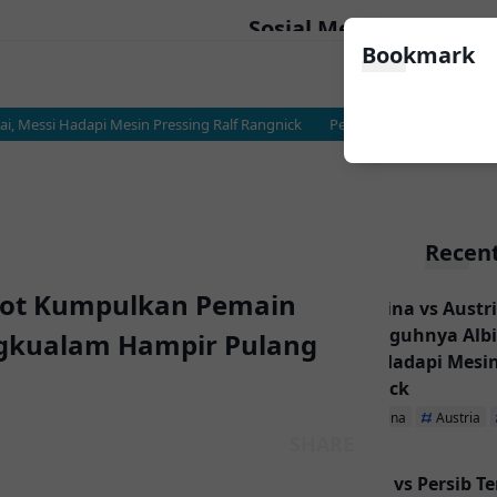
Sosial Media
Bookmark
Messi Hadapi Mesin Pressing Ralf Rangnick
Persija vs Persib Terancam Te
Recent
tot Kumpulkan Pemain
Argentina vs Austri
Sesungguhnya Albic
gkualam Hampir Pulang
Messi Hadapi Mesin
Rangnick
Argentina
Austria
Persija vs Persib T