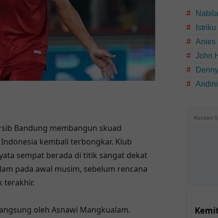
Nabil
Istrik
Anies
John 
Denny
Andin
Konten S
ersib Bandung membangun skuad
Indonesia kembali terbongkar. Klub
ata sempat berada di titik sangat dekat
lam pada awal musim, sebelum rencana
 terakhir.
 langsung oleh Asnawi Mangkualam.
Kemit