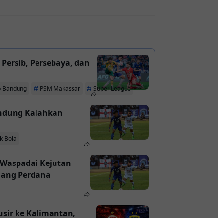
n
b Bandung
PSM Makassar
Super League
andung Kalahkan
k Bola
 Waspadai Kejutan
andang Perdana
rusir ke Kalimantan,