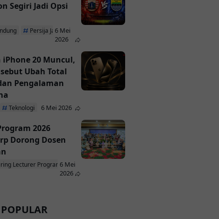
n Segiri Jadi Opsi
6 Mei
andung
Persija Jakarta
2026
 iPhone 20 Muncul,
isebut Ubah Total
 dan Pengalaman
na
6 Mei 2026
Teknologi
 Program 2026
rp Dorong Dosen
an
6 Mei
iring Lecturer Program
ParagonCorp
2026
 POPULAR