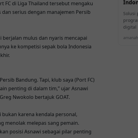
Indon
t FC di Liga Thailand tersebut mengaku
ns dan serius dengan manajemen Persib
Solusi 
progra
digita
i berjalan mulus dan nyaris mencapai
amanahi
nnya ke kompetisi sepak bola Indonesia
hir.
ersib Bandung. Tapi, klub saya (Port FC)
ain penting di dalam tim,” ujar Asnawi
Greg Nwokolo bertajuk GOAT.
di bukan karena kendala personal,
ang menolak melepas sang pemain.
an posisi Asnawi sebagai pilar penting