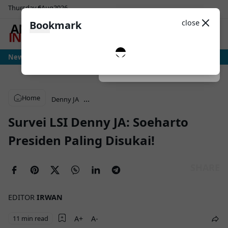
Thursday
6
Aug
2026
Sosial Media
Theme
close
Bookmark
0
s Persib Terancam Terusir ke Kalimantan, Stadion Segiri Jadi Opsi Utama
News
Dark
System
Light
Home
...
Denny JA
Survei LSI Denny JA: Soeharto
Presiden Paling Disukai!
EDITOR
IRWAN
11 min read