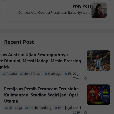
Prev Post
Denada Akui Operasi Plastik dan Balas Nyinyiran
Netizen
Recent Post
a vs Austria: Ujian Sesungguhnya
te Dimulai, Messi Hadapi Mesin Pressing
gnick
22 Jun
Austria
Lionel Messi
Olahraga
Piala Dunia 2026
2026
Persija vs Persib Terancam Terusir ke
Kalimantan, Stadion Segiri Jadi Opsi
Utama
6 Mei
Olahraga
Persib Bandung
Persija Jakarta
2026