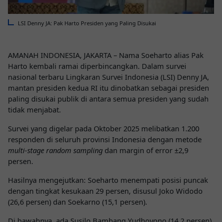
LSI Denny JA:
Pak Harto
Presiden yang Paling Disukai
AMANAH INDONESIA, JAKARTA – Nama
Soeharto
alias Pak
Harto kembali ramai diperbincangkan. Dalam survei
nasional terbaru Lingkaran Survei Indonesia (LSI) Denny JA,
mantan presiden kedua RI itu dinobatkan sebagai presiden
paling disukai publik di antara semua presiden yang sudah
tidak menjabat.
Survei yang digelar pada Oktober 2025 melibatkan 1.200
responden di seluruh provinsi Indonesia dengan metode
multi-stage random sampling
dan margin of error ±2,9
persen.
Hasilnya mengejutkan: Soeharto menempati posisi puncak
dengan tingkat kesukaan 29 persen, disusul
Joko Widodo
(26,6 persen) dan
Soekarno
(15,1 persen).
Di bawahnya, ada
Susilo Bambang Yudhoyono
(14,2 persen),