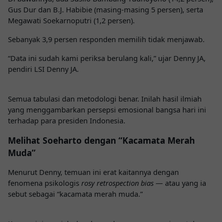
Gus Dur
dan
B.J. Habibie
(masing-masing 5 persen), serta
Megawati Soekarnoputri
(1,2 persen).
Sebanyak 3,9 persen responden memilih tidak menjawab.
“Data ini sudah kami periksa berulang kali,” ujar
Denny JA
,
pendiri
LSI Denny JA
.
Semua tabulasi dan metodologi benar. Inilah hasil ilmiah
yang menggambarkan persepsi emosional bangsa hari ini
terhadap para presiden Indonesia.
Melihat Soeharto dengan “Kacamata Merah
Muda”
Menurut Denny, temuan ini erat kaitannya dengan
fenomena psikologis
rosy retrospection bias
— atau yang ia
sebut sebagai “kacamata merah muda.”