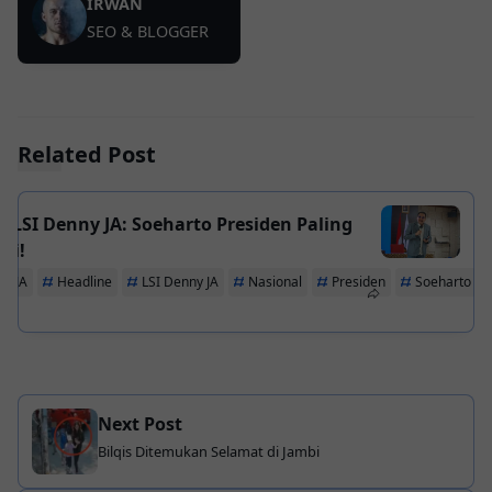
IRWAN
SEO & BLOGGER
Related Post
i LSI Denny JA: Soeharto Presiden Paling
ai!
y JA
Headline
LSI Denny JA
Nasional
Presiden
Soeharto
Next Post
Bilqis Ditemukan Selamat di Jambi