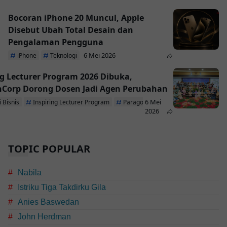
Bocoran iPhone 20 Muncul, Apple
Disebut Ubah Total Desain dan
Pengalaman Pengguna
6 Mei 2026
iPhone
Teknologi
ng Lecturer Program 2026 Dibuka,
Corp Dorong Dosen Jadi Agen Perubahan
6 Mei
 Bisnis
Inspiring Lecturer Program
ParagonCorp
2026
TOPIC POPULAR
Nabila
Istriku Tiga Takdirku Gila
Anies Baswedan
John Herdman