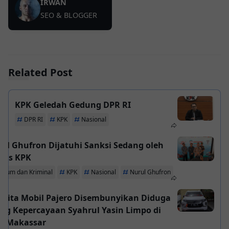
IRWAN
SEO & BLOGGER
Related Post
KPK Geledah Gedung DPR RI
DPR RI
KPK
Nasional
ul Ghufron Dijatuhi Sanksi Sedang oleh
was KPK
ukum dan Kriminal
KPK
Nasional
Nurul Ghufron
 Sita Mobil Pajero Disembunyikan Diduga
ng Kepercayaan Syahrul Yasin Limpo di
a Makassar