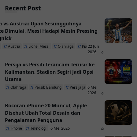
Recent Post
a vs Austria: Ujian Sesungguhnya
te Dimulai, Messi Hadapi Mesin Pressing
gnick
22 Jun
Austria
Lionel Messi
Olahraga
Piala Dunia 2026
2026
Persija vs Persib Terancam Terusir ke
Kalimantan, Stadion Segiri Jadi Opsi
Utama
6 Mei
Olahraga
Persib Bandung
Persija Jakarta
2026
Bocoran iPhone 20 Muncul, Apple
Disebut Ubah Total Desain dan
Pengalaman Pengguna
6 Mei 2026
iPhone
Teknologi