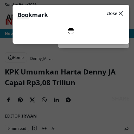
Sunday
9
Aug
2026
Sosial Media
Theme
close
Bookmark
0
ria: Ujian Sesungguhnya Albiceleste Dimulai, Messi Hadapi Mesin Pressing R
News
Dark
System
Light
Home
...
Denny JA
KPK Umumkan Harta Denny JA
Capai Rp3,08 Triliun
EDITOR
IRWAN
9 min read