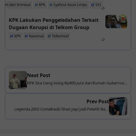
ukum dan Kriminal
KPK
Syahrul Yasin Limpo
SYL
KPK Lakukan Penggeledahan Terkait
Dugaan Korupsi di Telkom Group
KPK
Nasional
Telkomsel
Next Post
KPK Sita Uang Asing Rp800 Juta dari Rumah Gubernur
Riau Abdul Wahid
Prev Post
Legenda 2002 Comeback! Shao Jiayi Jadi Pelatih Baru
Timnas China