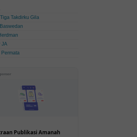
a
u Tiga Takdirku Gila
 Baswedan
Herdman
 JA
i Permata
ponsor
raan Publikasi Amanah