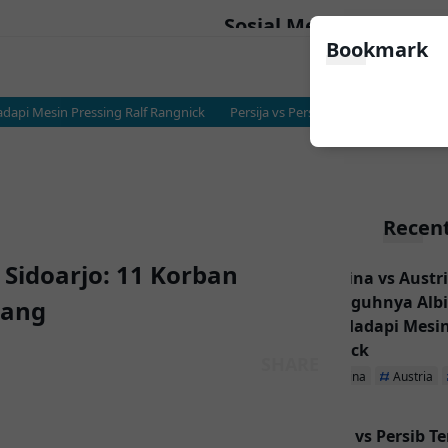
Sosial Media
Bookmark
pi Mesin Pressing Ralf Rangnick
Persija vs Persib Terancam Terusir ke K
Recent
Sidoarjo: 11 Korban
Argentina vs Austri
Sesungguhnya Albic
lang
Messi Hadapi Mesin
Rangnick
Argentina
Austria
Persija vs Persib T