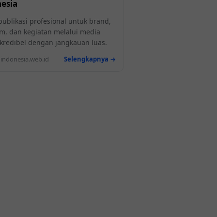
esia
publikasi profesional untuk brand,
m, dan kegiatan melalui media
l kredibel dengan jangkauan luas.
ndonesia.web.id
Selengkapnya →