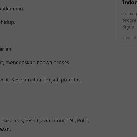
Indon
atkan diri,
Solusi 
progra
-hidup,
digita
amanahi
arian.
it
, menegaskan bahwa proses
erat. Keselamatan tim jadi prioritas
Basarnas, BPBD Jawa Timur, TNI, Polri,
awan.