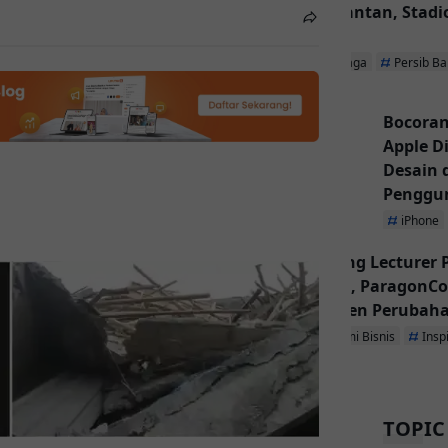
Kalimantan, Stadio
Utama
Olahraga
Persib B
Bocoran
Apple D
Desain
Penggu
iPhone
Inspiring Lecturer
Dibuka, ParagonCo
Jadi Agen Perubah
Ekonomi Bisnis
Insp
TOPIC