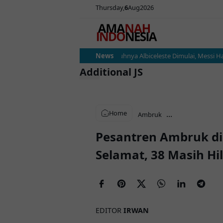
Thursday
6
Aug
2026
Argentina vs Austria: Ujian Sesungguhnya Albiceleste Dimulai, Messi Hada
News
Additional JS
Home
...
Ambruk
Pesantren Ambruk di 
Selamat, 38 Masih Hi
EDITOR
IRWAN