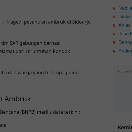
Nabil
Istrik
O
-- Tragedi pesantren ambruk di Sidoarjo
Anies
.
John 
Denny
, tim SAR gabungan berhasil
elamat
dari reruntuhan Pondok
Andin
Konten S
ntri dan warga
yang tertimpa puing
en Ambruk
ncana (BNPB) merilis data terkini:
ana,
Kemit