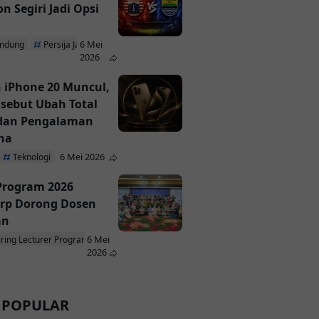
n Segiri Jadi Opsi
6 Mei
andung
Persija Jakarta
2026
 iPhone 20 Muncul,
isebut Ubah Total
 dan Pengalaman
na
6 Mei 2026
Teknologi
 Program 2026
rp Dorong Dosen
an
6 Mei
iring Lecturer Program
ParagonCorp
2026
 POPULAR