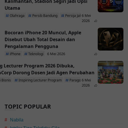
Kalimantan, Stadion Segiri Jadi Opsi
Utama
6 Mei
Olahraga
Persib Bandung
Persija Jakarta
2026
Bocoran iPhone 20 Muncul, Apple
Disebut Ubah Total Desain dan
Pengalaman Pengguna
6 Mei 2026
iPhone
Teknologi
ng Lecturer Program 2026 Dibuka,
Corp Dorong Dosen Jadi Agen Perubahan
6 Mei
 Bisnis
Inspiring Lecturer Program
ParagonCorp
2026
TOPIC POPULAR
Nabila