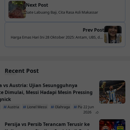
Next Post
Sate Labuang Baji, Cita Rasa Asli Makassar
Prev Post
Harga Emas Hari Ini 28 Oktober 2025: Antam, UBS, dan
Galeri24 Kompak Melemah
Recent Post
a vs Austria: Ujian Sesungguhnya
te Dimulai, Messi Hadapi Mesin Pressing
gnick
22 Jun
Austria
Lionel Messi
Olahraga
Piala Dunia 2026
2026
Persija vs Persib Terancam Terusir ke