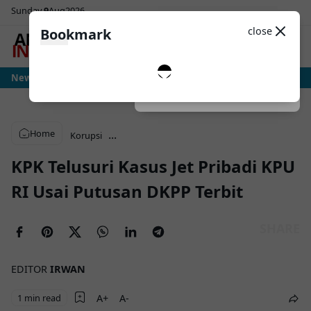
Sunday
9
Aug
2026
Sosial Media
Theme
close
Bookmark
0
tria: Ujian Sesungguhnya Albiceleste Dimulai, Messi Hadapi Mesin Pressing 
News
Dark
System
Light
Home
...
Korupsi
KPK Telusuri Kasus Jet Pribadi KPU
RI Usai Putusan DKPP Terbit
EDITOR
IRWAN
1 min read