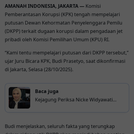
AMANAH INDONESIA, JAKARTA
—
Komisi
Pemberantasan Korupsi (KPK)
tengah mempelajari
putusan
Dewan Kehormatan Penyelenggara Pemilu
(DKPP)
terkait dugaan korupsi dalam pengadaan
jet
pribadi oleh Komisi Pemilihan Umum (KPU) RI
.
“Kami tentu mempelajari putusan dari DKPP tersebut,”
ujar
Juru Bicara KPK, Budi Prasetyo
, saat dikonfirmasi
di Jakarta, Selasa (28/10/2025).
Baca juga
Kejagung Periksa Nicke Widyawati
Terkait Dugaan Korupsi Minyak Mentah
di Pertamina
Budi menjelaskan, seluruh fakta yang terungkap