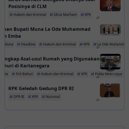
Posisinya di CLM
Hukum dan Kriminal
Idrus Marham
KPK
Tahan Bupati Muna La Ode Muhammad
an Emba
ati Muna
Headline
Hukum dan Kriminal
KPK
La Ode Muhammad
si Ungkap Asal-usul Rumah yang Digunakan
 Bahuri di Kartanegara
 Tirta
Firli Bahuri
Hukum dan Kriminal
KPK
Polda Metro Jaya
KPK Geledah Gedung DPR RI
DPR RI
KPK
Nasional