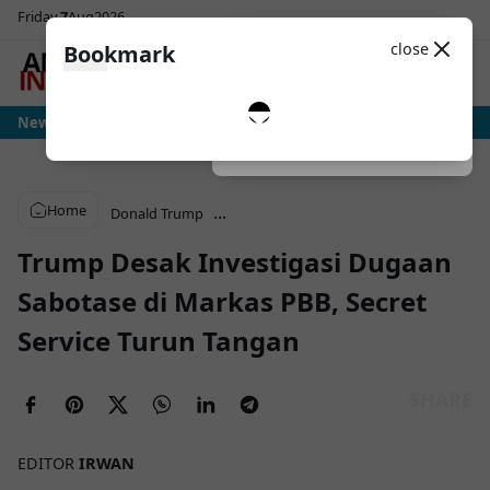
Friday
7
Aug
2026
Sosial Media
Theme
close
Bookmark
0
tria: Ujian Sesungguhnya Albiceleste Dimulai, Messi Hadapi Mesin Pressing 
News
Dark
System
Light
Home
...
Donald Trump
Trump Desak Investigasi Dugaan
Sabotase di Markas PBB, Secret
Service Turun Tangan
EDITOR
IRWAN