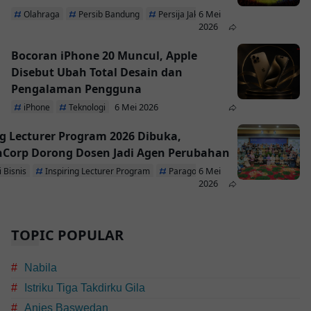
6 Mei
Olahraga
Persib Bandung
Persija Jakarta
2026
Bocoran iPhone 20 Muncul, Apple
Disebut Ubah Total Desain dan
Pengalaman Pengguna
6 Mei 2026
iPhone
Teknologi
ng Lecturer Program 2026 Dibuka,
Corp Dorong Dosen Jadi Agen Perubahan
6 Mei
 Bisnis
Inspiring Lecturer Program
ParagonCorp
2026
TOPIC POPULAR
Nabila
Istriku Tiga Takdirku Gila
Anies Baswedan