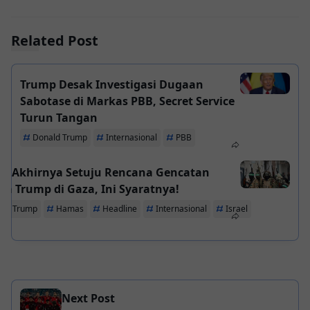
Related Post
Trump Desak Investigasi Dugaan
Sabotase di Markas PBB, Secret Service
Turun Tangan
Donald Trump
Internasional
PBB
s Akhirnya Setuju Rencana Gencatan
ta Trump di Gaza, Ini Syaratnya!
ald Trump
Hamas
Headline
Internasional
Israel
Next Post