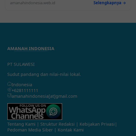
amanahindonesia.web.id
Selengkapnya →
AMANAH INDONESIA
PT SULAWESI
Sudut pandang dan nilai-nilai lokal.
Indonesia
+6281111111
amanahindonesia[at]gmail.com
Tentang Kami
|
Struktur Redaksi
|
Kebijakan Privasi
|
Pedoman Media Siber
|
Kontak Kami