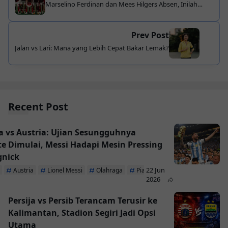
Marselino Ferdinan dan Mees Hilgers Absen, Inilah
Daftar Lengkap Pemain Timnas
Prev Post
Jalan vs Lari: Mana yang Lebih Cepat Bakar Lemak?
Recent Post
a vs Austria: Ujian Sesungguhnya
te Dimulai, Messi Hadapi Mesin Pressing
gnick
22 Jun
Austria
Lionel Messi
Olahraga
Piala Dunia 2026
2026
Persija vs Persib Terancam Terusir ke
Kalimantan, Stadion Segiri Jadi Opsi
Utama