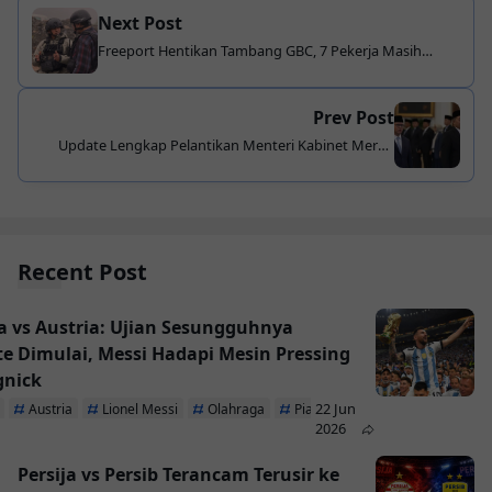
Next Post
Freeport Hentikan Tambang GBC, 7 Pekerja Masih
Terjebak Longsor Papua
Prev Post
Update Lengkap Pelantikan Menteri Kabinet Merah
Putih 2025: Siapa Saja yang Dilantik?
Recent Post
a vs Austria: Ujian Sesungguhnya
te Dimulai, Messi Hadapi Mesin Pressing
gnick
22 Jun
Austria
Lionel Messi
Olahraga
Piala Dunia 2026
2026
Persija vs Persib Terancam Terusir ke