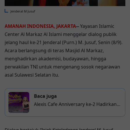
Jenderal M Jusuf
AMANAH INDONESIA, JAKARTA
--
Yayasan Islamic
Center Al Markaz Al Islami menggelar dialog publik
jelang haul ke-21 Jenderal (Purn.) M. Jusuf, Senin (8/9).
Acara berlangsung di teras Masjid Al Markaz,
menghadirkan akademisi, budayawan, hingga
perwakilan TNI untuk mengenang sosok negarawan
asal Sulawesi Selatan itu.
Baca juga
Alexis Cafe Anniversary ke-2 Hadirkan
DJ Viavrilia dan Salzarich, Doorprize
Motor Listrik Menanti!
Dialog bertajuk
“Jejak Keteladanan Jenderal M. Jusuf