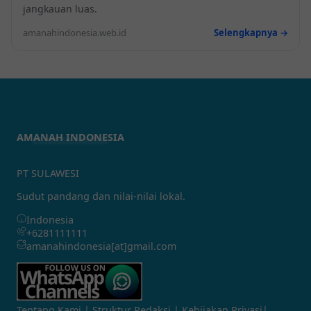
jangkauan luas.
amanahindonesia.web.id
Selengkapnya →
AMANAH INDONESIA
PT SULAWESI
Sudut pandang dan nilai-nilai lokal.
Indonesia
+6281111111
amanahindonesia[at]gmail.com
Tentang Kami
|
Struktur Redaksi
|
Kebijakan Privasi
|