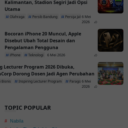
Kalimantan, Stadion Segiri Jadi Opsi
Utama
6 Mei
Olahraga
Persib Bandung
Persija Jakarta
2026
Bocoran iPhone 20 Muncul, Apple
Disebut Ubah Total Desain dan
Pengalaman Pengguna
6 Mei 2026
iPhone
Teknologi
ng Lecturer Program 2026 Dibuka,
Corp Dorong Dosen Jadi Agen Perubahan
6 Mei
 Bisnis
Inspiring Lecturer Program
ParagonCorp
2026
TOPIC POPULAR
Nabila