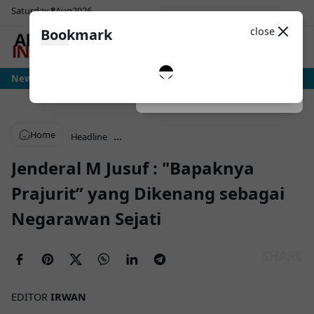
Saturday
8
Aug
2026
Sosial Media
Theme
close
Bookmark
0
stria: Ujian Sesungguhnya Albiceleste Dimulai, Messi Hadapi Mesin Pressing
News
Dark
System
Light
Home
...
Headline
Jenderal M Jusuf : "Bapaknya
Prajurit” yang Dikenang sebagai
Negarawan Sejati
EDITOR
IRWAN