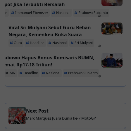
Copot Jika Terbukti Bersalah
line
Immanuel Ebenezer
Nasional
Prabowo Subianto
Viral Sri Mulyani Sebut Guru Beban
Negara, Kemenkeu Buka Suara
Guru
Headline
Nasional
Sri Mulyani
Prabowo Hapus Bonus Komisaris BUMN,
Hemat Rp17-18 Triliun!
BUMN
Headline
Nasional
Prabowo Subianto
Next Post
Marc Marquez Juara Dunia ke-7 MotoGP