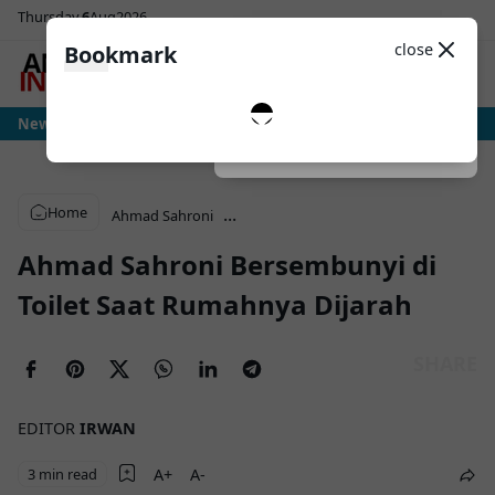
Thursday
6
Aug
2026
Sosial Media
Theme
close
Bookmark
0
: Ujian Sesungguhnya Albiceleste Dimulai, Messi Hadapi Mesin Pressing Ralf
News
Dark
System
Light
Home
...
Ahmad Sahroni
Ahmad Sahroni Bersembunyi di
Toilet Saat Rumahnya Dijarah
EDITOR
IRWAN
3 min read