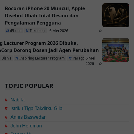
Bocoran iPhone 20 Muncul, Apple
Disebut Ubah Total Desain dan
Pengalaman Pengguna
6 Mei 2026
iPhone
Teknologi
ng Lecturer Program 2026 Dibuka,
Corp Dorong Dosen Jadi Agen Perubahan
6 Mei
 Bisnis
Inspiring Lecturer Program
ParagonCorp
2026
TOPIC POPULAR
Nabila
Istriku Tiga Takdirku Gila
Anies Baswedan
John Herdman