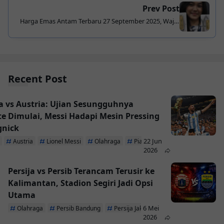
Prev Post
Harga Emas Antam Terbaru 27 September 2025, Wajib
Tahu Pajak Beli dan Jual!
Recent Post
a vs Austria: Ujian Sesungguhnya
te Dimulai, Messi Hadapi Mesin Pressing
gnick
22 Jun
Austria
Lionel Messi
Olahraga
Piala Dunia 2026
2026
Persija vs Persib Terancam Terusir ke
Kalimantan, Stadion Segiri Jadi Opsi
Utama
6 Mei
Olahraga
Persib Bandung
Persija Jakarta
2026