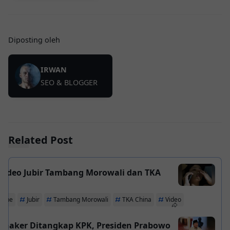
Diposting oleh
IRWAN
SEO & BLOGGER
Related Post
 Video Jubir Tambang Morowali dan TKA
a
line
Jubir
Tambang Morowali
TKA China
Video
naker Ditangkap KPK, Presiden Prabowo