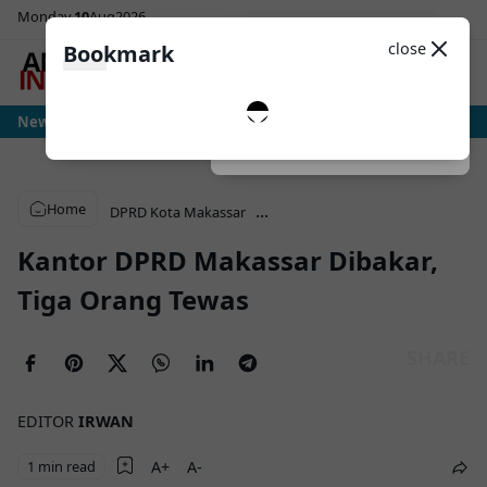
Monday
10
Aug
2026
Sosial Media
Theme
close
Bookmark
0
e Dimulai, Messi Hadapi Mesin Pressing Ralf Rangnick
News
Persija vs Persib 
Dark
System
Light
Home
...
DPRD Kota Makassar
Kantor DPRD Makassar Dibakar,
Tiga Orang Tewas
EDITOR
IRWAN
1 min read