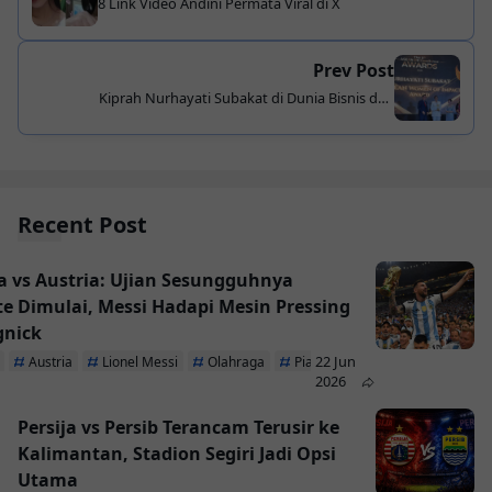
8 Link Video Andini Permata Viral di X
Prev Post
Kiprah Nurhayati Subakat di Dunia Bisnis dan
Kecantikan Halal Diakui dengan ASEAN Women of
Impact Award!
Recent Post
a vs Austria: Ujian Sesungguhnya
te Dimulai, Messi Hadapi Mesin Pressing
gnick
22 Jun
Austria
Lionel Messi
Olahraga
Piala Dunia 2026
2026
Persija vs Persib Terancam Terusir ke
Kalimantan, Stadion Segiri Jadi Opsi
Utama