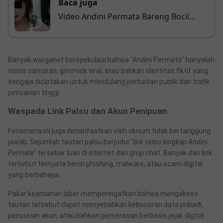
Baca juga
Video Andini Permata Bareng Bocil
Viral, Siapa Dia Sebenarnya? Jangan
Sampai Jadi Korban Hoaks!
Banyak warganet berspekulasi bahwa "Andini Permata" hanyalah
nama samaran, gimmick viral, atau bahkan identitas fiktif yang
sengaja diciptakan untuk mendulang perhatian publik dan trafik
pencarian tinggi.
Waspada Link Palsu dan Akun Penipuan
Fenomena ini juga dimanfaatkan oleh oknum tidak bertanggung
jawab. Sejumlah tautan palsu berjudul
“link video lengkap Andini
Permata”
tersebar luas di internet dan grup chat. Banyak dari link
tersebut ternyata berisi phishing, malware, atau scam digital
yang berbahaya.
Pakar keamanan siber memperingatkan bahwa mengakses
tautan tersebut dapat menyebabkan kebocoran data pribadi,
pencurian akun, atau bahkan pemerasan berbasis jejak digital