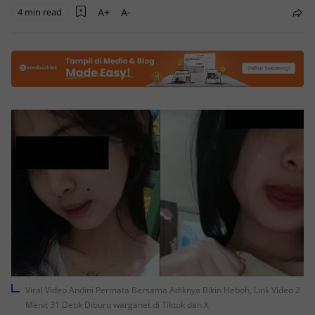
4 min read
Viral Video Andini Permata Bersama Adiknya Bikin Heboh, Link Video 2
Menit 31 Detik Diburu warganet di Tiktok dan X