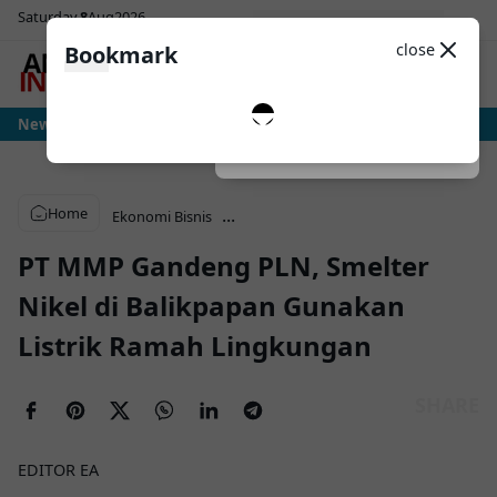
Saturday
8
Aug
2026
Sosial Media
Theme
close
Bookmark
0
Ujian Sesungguhnya Albiceleste Dimulai, Messi Hadapi Mesin Pressing Ralf R
News
Dark
System
Light
Home
...
Ekonomi Bisnis
PT MMP Gandeng PLN, Smelter
Nikel di Balikpapan Gunakan
Listrik Ramah Lingkungan
EDITOR EA