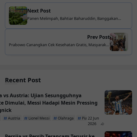
Next Post
Panen Melimpah, Bahtiar Baharuddin, Banggakan
Pisang Cavendish Bisa Dukung Swasembada Pangan
Prev Post
Prabowo Canangkan Cek Kesehatan Gratis, Masyarakat
Bisa Manfaatkan di Puskesmas
Recent Post
a vs Austria: Ujian Sesungguhnya
te Dimulai, Messi Hadapi Mesin Pressing
gnick
22 Jun
Austria
Lionel Messi
Olahraga
Piala Dunia 2026
2026
Persija vs Persib Terancam Terusir ke