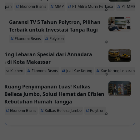
kpapan
Ekonomi Bisnis
MMP
PT Mitra Murni Perkasa
PT MMP
Garansi TV 5 Tahun Polytron, Pilihan
Terbaik untuk Investasi Tanpa Rugi
Ekonomi Bisnis
Polytron
ering Lebaran Spesial dari Annadara
en di Kota Makassar
dara Kitchen
Ekonomi Bisnis
Jual Kue Kering
Kue Kering Lebaran M
Ruang Penyimpanan Luas! Kulkas
Belleza Jumbo, Solusi Hemat dan Efisien
Kebutuhan Rumah Tangga
Ekonomi Bisnis
Kulkas Belleza Jumbo
Polytron