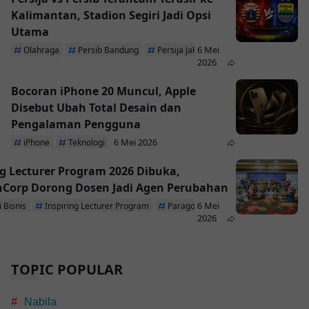
Kalimantan, Stadion Segiri Jadi Opsi
Utama
6 Mei
Olahraga
Persib Bandung
Persija Jakarta
2026
Bocoran iPhone 20 Muncul, Apple
Disebut Ubah Total Desain dan
Pengalaman Pengguna
6 Mei 2026
iPhone
Teknologi
ng Lecturer Program 2026 Dibuka,
Corp Dorong Dosen Jadi Agen Perubahan
6 Mei
 Bisnis
Inspiring Lecturer Program
ParagonCorp
2026
TOPIC POPULAR
Nabila