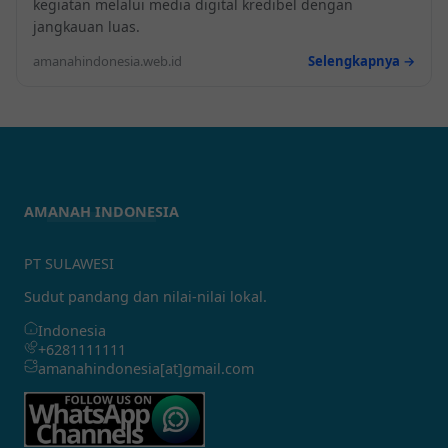
kegiatan melalui media digital kredibel dengan
jangkauan luas.
amanahindonesia.web.id
Selengkapnya →
AMANAH INDONESIA
PT SULAWESI
Sudut pandang dan nilai-nilai lokal.
Indonesia
+6281111111
amanahindonesia[at]gmail.com