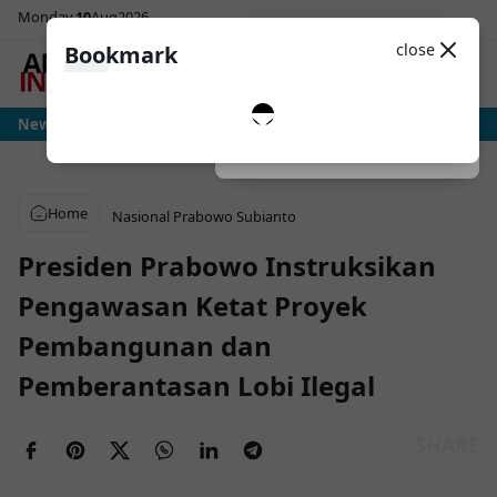
Monday
10
Aug
2026
Sosial Media
Theme
close
Bookmark
0
tria: Ujian Sesungguhnya Albiceleste Dimulai, Messi Hadapi Mesin Pressing 
News
Dark
System
Light
Home
Nasional
Prabowo Subianto
Presiden Prabowo Instruksikan
Pengawasan Ketat Proyek
Pembangunan dan
Pemberantasan Lobi Ilegal