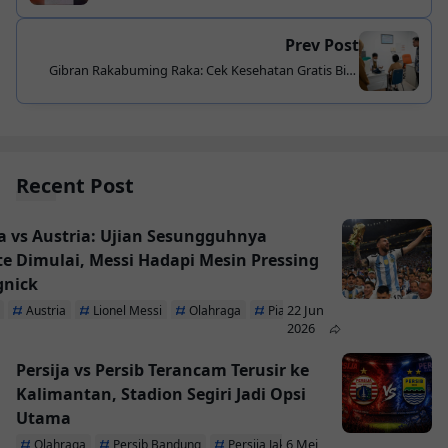
Akan Diamankan Polisi
Prev Post
Gibran Rakabuming Raka: Cek Kesehatan Gratis Bisa
Dimanfaatkan oleh Semua Warga
Recent Post
a vs Austria: Ujian Sesungguhnya
te Dimulai, Messi Hadapi Mesin Pressing
gnick
22 Jun
Austria
Lionel Messi
Olahraga
Piala Dunia 2026
2026
Persija vs Persib Terancam Terusir ke
Kalimantan, Stadion Segiri Jadi Opsi
Utama
6 Mei
Olahraga
Persib Bandung
Persija Jakarta