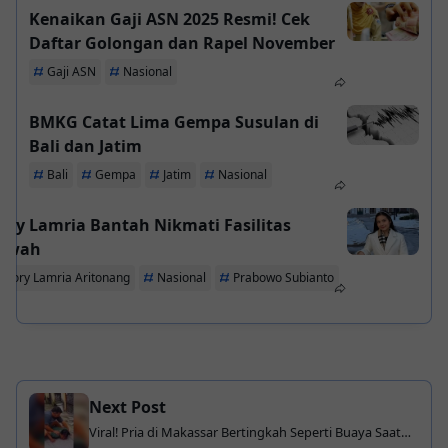
Kenaikan Gaji ASN 2025 Resmi! Cek
Daftar Golongan dan Rapel November
Gaji ASN
Nasional
BMKG Catat Lima Gempa Susulan di
Bali dan Jatim
Bali
Gempa
Jatim
Nasional
ory Lamria Bantah Nikmati Fasilitas
ewah
Glory Lamria Aritonang
Nasional
Prabowo Subianto
Next Post
Viral! Pria di Makassar Bertingkah Seperti Buaya Saat