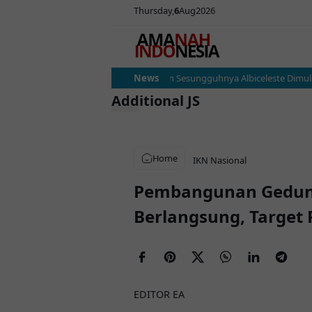
Thursday
6
Aug
2026
Argentina vs Austria: Ujian Sesungguhnya Albiceleste Dimulai, 
News
Additional JS
Home
IKN
Nasional
Pembangunan Gedung 
Berlangsung, Target
EDITOR EA