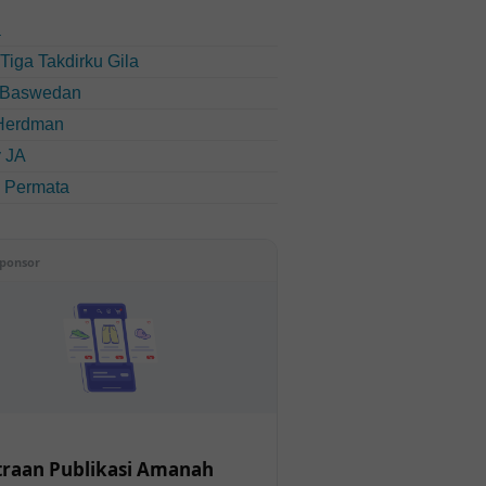
a
u Tiga Takdirku Gila
 Baswedan
Herdman
 JA
i Permata
ponsor
raan Publikasi Amanah