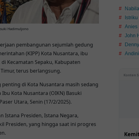
Nabil
Istrik
Anies
asuki Hadimuljono
John 
erjaan pembangunan sejumlah gedung
Denny
merintahan (KIPP) Kota Nusantara, ibu
Andin
ak di Kecamatan Sepaku, Kabupaten
Timur, terus berlangsung.
Konten S
penting di Kota Nusantara masih sedang
a Ibu Kota Nusantara (OIKN) Basuki
aser Utara, Senin (17/2/2025).
 Istana Presiden, Istana Negara,
l Presiden, yang hingga saat ini progres
en.
Kemit