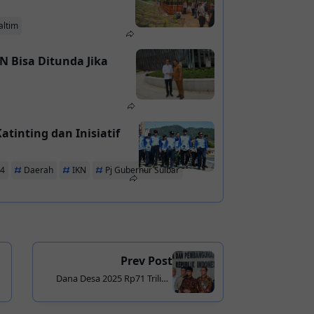
altim
N Bisa Ditunda Jika
tinting dan Inisiatif
24
Daerah
IKN
Pj Gubernur Sulbar
Prev Post
Dana Desa 2025 Rp71 Triliun
Tetap Cair, Tak Terpengaruh
Efisiensi Anggaran