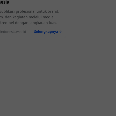
esia
publikasi profesional untuk brand,
m, dan kegiatan melalui media
l kredibel dengan jangkauan luas.
ndonesia.web.id
Selengkapnya →