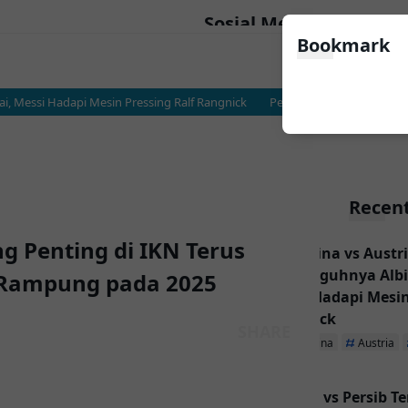
Sosial Media
Bookmark
Messi Hadapi Mesin Pressing Ralf Rangnick
Persija vs Persib Terancam Te
Recent
Penting di IKN Terus
Argentina vs Austri
Sesungguhnya Albic
 Rampung pada 2025
Messi Hadapi Mesin
Rangnick
Argentina
Austria
Persija vs Persib T