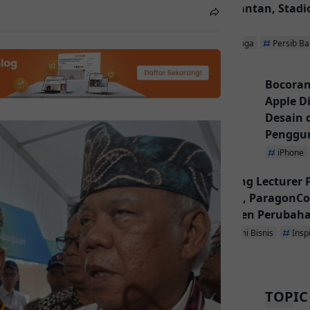
Kalimantan, Stadio
Utama
Olahraga
Persib B
Bocoran
Apple D
Desain
Penggu
iPhone
Inspiring Lecturer
Dibuka, ParagonCo
Jadi Agen Perubah
Ekonomi Bisnis
Insp
TOPIC