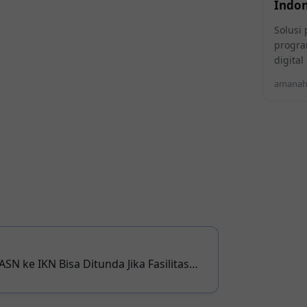
Indon
Solusi 
progra
digita
amanahi
SN ke IKN Bisa Ditunda Jika Fasilitas