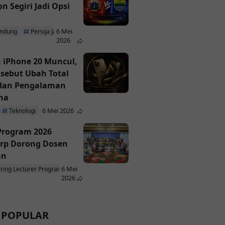
n Segiri Jadi Opsi
6 Mei
andung
Persija Jakarta
2026
 iPhone 20 Muncul,
isebut Ubah Total
 dan Pengalaman
na
6 Mei 2026
Teknologi
 Program 2026
rp Dorong Dosen
an
6 Mei
iring Lecturer Program
ParagonCorp
2026
 POPULAR