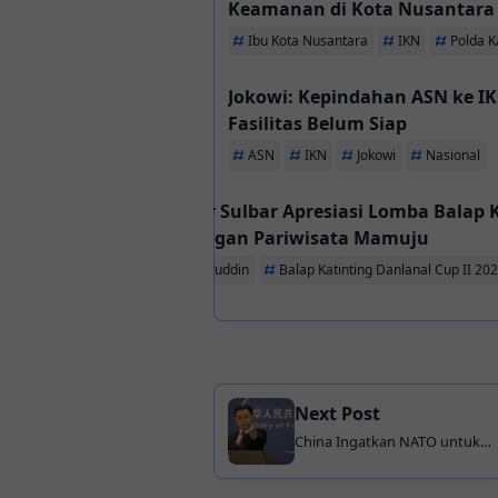
Keamanan di Kota Nusantara
Ibu Kota Nusantara
IKN
Polda K
Jokowi: Kepindahan ASN ke IK
Fasilitas Belum Siap
ASN
IKN
Jokowi
Nasional
Pj Gubernur Sulbar Apresiasi Lomba Balap Ka
Pengembangan Pariwisata Mamuju
Bahtiar Baharuddin
Balap Katinting Danlanal Cup II 20
Next Post
China Ingatkan NATO untuk
Jaga Perdamaian Global dan
Stabilitas