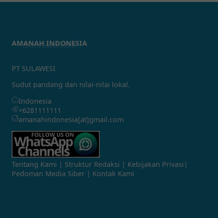
AMANAH INDONESIA
PT SULAWESI
Sudut pandang dan nilai-nilai lokal.
Indonesia
+6281111111
amanahindonesia[at]gmail.com
Tentang Kami
|
Struktur Redaksi
|
Kebijakan Privasi
|
Pedoman Media Siber
|
Kontak Kami
©
2026
Amanah Indonesia News
| Template:
YzTheme