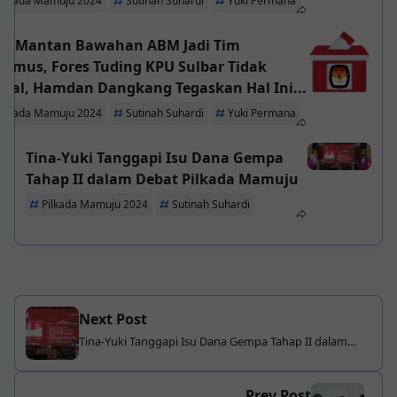
Pilkada Mamuju 2024
Sutinah Suhardi
Yuki Permana
lih Mantan Bawahan ABM Jadi Tim
rumus, Fores Tuding KPU Sulbar Tidak
tral, Hamdan Dangkang Tegaskan Hal Ini...
Pilkada Mamuju 2024
Sutinah Suhardi
Yuki Permana
Tina-Yuki Tanggapi Isu Dana Gempa
Tahap II dalam Debat Pilkada Mamuju
Pilkada Mamuju 2024
Sutinah Suhardi
Next Post
Tina-Yuki Tanggapi Isu Dana Gempa Tahap II dalam
Debat Pilkada Mamuju
Prev Post