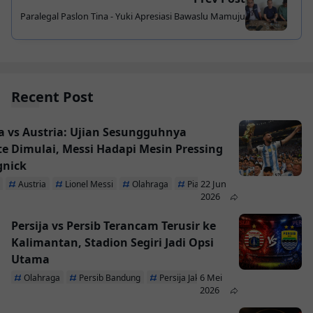
Paralegal Paslon Tina - Yuki Apresiasi Bawaslu Mamuju
Recent Post
a vs Austria: Ujian Sesungguhnya
te Dimulai, Messi Hadapi Mesin Pressing
gnick
22 Jun
Austria
Lionel Messi
Olahraga
Piala Dunia 2026
2026
Persija vs Persib Terancam Terusir ke
Kalimantan, Stadion Segiri Jadi Opsi
Utama
6 Mei
Olahraga
Persib Bandung
Persija Jakarta
2026