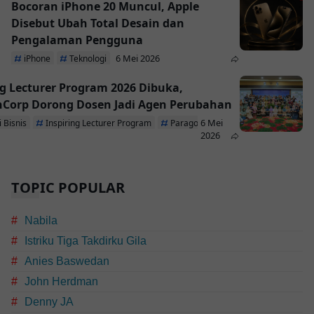
Bocoran iPhone 20 Muncul, Apple
Disebut Ubah Total Desain dan
Pengalaman Pengguna
6 Mei 2026
iPhone
Teknologi
ng Lecturer Program 2026 Dibuka,
Corp Dorong Dosen Jadi Agen Perubahan
6 Mei
 Bisnis
Inspiring Lecturer Program
ParagonCorp
2026
TOPIC POPULAR
Nabila
Istriku Tiga Takdirku Gila
Anies Baswedan
John Herdman
Denny JA