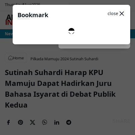
Thursday
6
Aug
2026
Sosial Media
Theme
close
Bookmark
0
ia: Ujian Sesungguhnya Albiceleste Dimulai, Messi Hadapi Mesin Pressing Ra
News
Dark
System
Light
Home
Pilkada Mamuju 2024
Sutinah Suhardi
Sutinah Suhardi Harap KPU
Mamuju Dapat Hadirkan Juru
Bahasa Isyarat di Debat Publik
Kedua