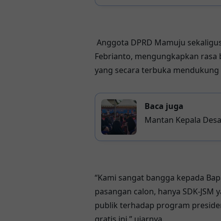
Anggota DPRD Mamuju sekaligus
Febrianto, mengungkapkan rasa
yang secara terbuka mendukung 
Baca juga
Mantan Kepala Desa
Dukung SDK-JSM dan
“Kami sangat bangga kepada Bapa
pasangan calon, hanya SDK-JSM
publik terhadap program presiden
gratis ini,” ujarnya.