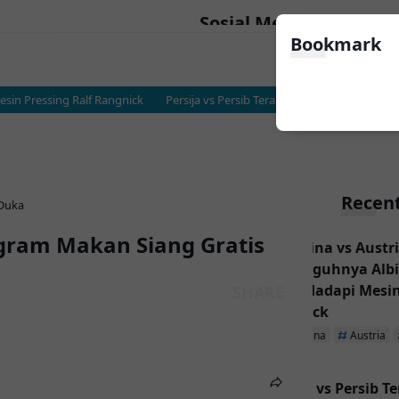
Sosial Media
Bookmark
n Pressing Ralf Rangnick
Persija vs Persib Terancam Terusir ke Kalimanta
Recent
 Duka
gram Makan Siang Gratis
Argentina vs Austri
Sesungguhnya Albic
Messi Hadapi Mesin
Rangnick
Argentina
Austria
Persija vs Persib T