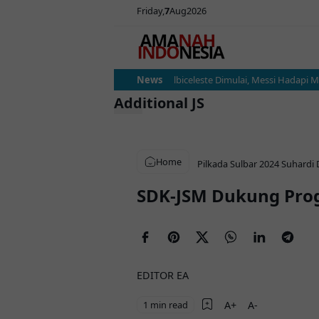
Friday
7
Aug
2026
ina vs Austria: Ujian Sesungguhnya Albiceleste Dimulai, Messi Hadapi Mesi
News
Additional JS
Home
Pilkada Sulbar 2024
Suhardi
SDK-JSM Dukung Pro
EDITOR EA
1 min read