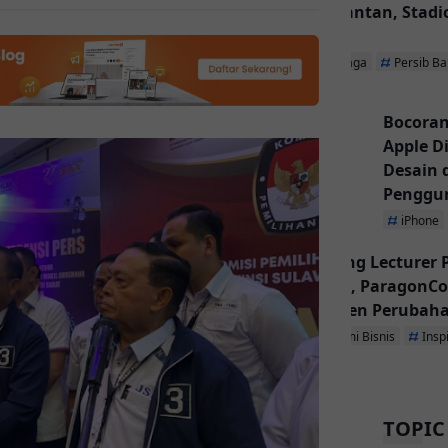
Kalimantan, Stadio
Utama
Olahraga
Persib B
Bocoran
Apple D
Desain
Penggu
iPhone
Inspiring Lecturer
Dibuka, ParagonCo
Jadi Agen Perubah
Ekonomi Bisnis
Insp
TOPIC