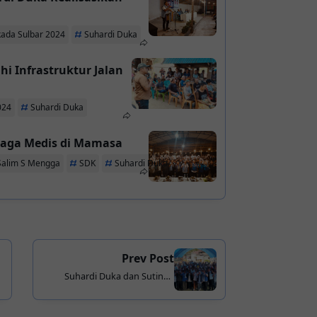
kada Sulbar 2024
Suhardi Duka
i Infrastruktur Jalan
024
Suhardi Duka
enaga Medis di Mamasa
Salim S Mengga
SDK
Suhardi Duka
Prev Post
Suhardi Duka dan Sutinah
Suhardi Janji Lanjutkan
Program Pro Rakyat di