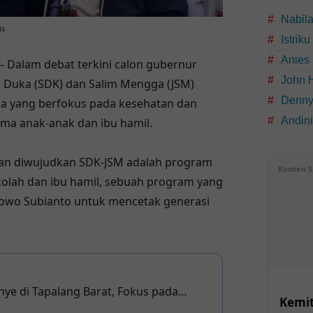
Nabil
is
Istrik
Anies
-
- Dalam debat terkini calon gubernur
John 
i Duka (SDK) dan Salim Mengga (JSM)
Denny
a yang berfokus pada kesehatan dan
Andin
ama anak-anak dan ibu hamil.
akan diwujudkan SDK-JSM adalah program
Konten S
kolah dan ibu hamil, sebuah program yang
bowo Subianto untuk mencetak generasi
ye di Tapalang Barat, Fokus pada
Kemit
an Infrastruktur