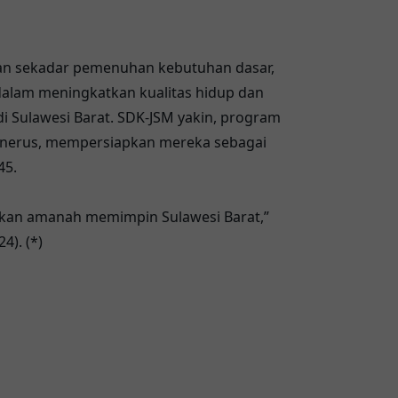
an sekadar pemenuhan kebutuhan dasar,
r dalam meningkatkan kualitas hidup dan
i Sulawesi Barat. SDK-JSM yakin, program
enerus, mempersiapkan mereka sebagai
45.
kan amanah memimpin Sulawesi Barat,”
4). (*)