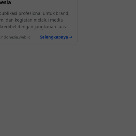
esia
publikasi profesional untuk brand,
m, dan kegiatan melalui media
l kredibel dengan jangkauan luas.
ndonesia.web.id
Selengkapnya →