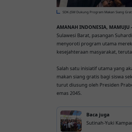
SDK-JSM Dukung Program Makan Siang Grat
AMANAH INDONESIA, MAMUJU 
Sulawesi Barat, pasangan Suhard
menyoroti program utama merek
kesejahteraan masyarakat, terut
Salah satu inisiatif utama yang 
makan siang gratis bagi siswa se
turut diusung oleh Presiden Pra
emas 2045.
Baca juga
Sutinah-Yuki Kampan
Layanan Kesehatan d