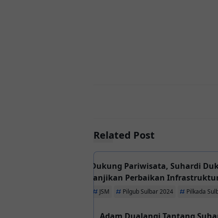
Related Post
Dukung Pariwisata, Suhardi Du
Janjikan Perbaikan Infrastruktu
JSM
Pilgub Sulbar 2024
Pilkada Sul
Adam Dualangi Tantang Suhar