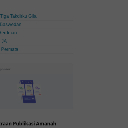
a
u Tiga Takdirku Gila
 Baswedan
Herdman
 JA
i Permata
ponsor
raan Publikasi Amanah