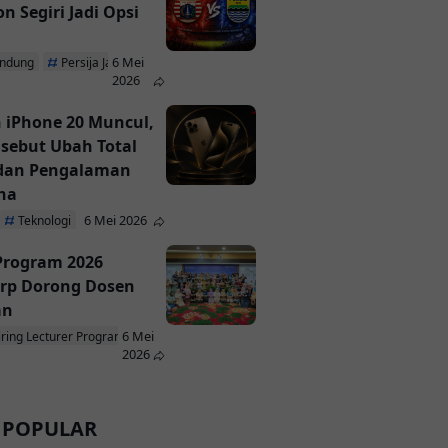
n Segiri Jadi Opsi
6 Mei
andung
Persija Jakarta
2026
 iPhone 20 Muncul,
isebut Ubah Total
 dan Pengalaman
na
6 Mei 2026
Teknologi
 Program 2026
rp Dorong Dosen
an
6 Mei
iring Lecturer Program
ParagonCorp
2026
 POPULAR