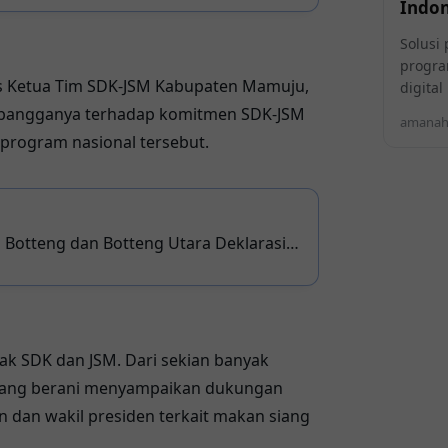
Indon
Solusi 
progra
 Ketua Tim SDK-JSM Kabupaten Mamuju,
digita
 bangganya terhadap komitmen SDK-JSM
amanahi
program nasional tersebut.
 Botteng dan Botteng Utara Deklarasi
 Tina-Yuki
k SDK dan JSM. Dari sekian banyak
 yang berani menyampaikan dukungan
 dan wakil presiden terkait makan siang