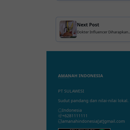
Next Post
Dokter Influencer Diharapkan
Utamakan Bukti Ilmiah dalam
Konten Kesehatan
AMANAH INDONESIA
PT SULAWESI
Sudut pandang dan nilai-nilai lokal.
Indonesia
+6281111111
amanahindonesia[at]gmail.com