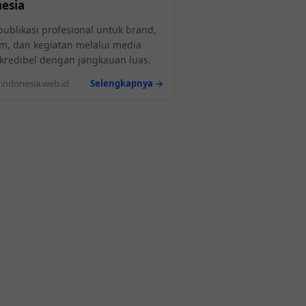
esia
publikasi profesional untuk brand,
m, dan kegiatan melalui media
l kredibel dengan jangkauan luas.
ndonesia.web.id
Selengkapnya →