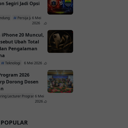
n Segiri Jadi Opsi
6 Mei
andung
Persija Jakarta
2026
 iPhone 20 Muncul,
isebut Ubah Total
 dan Pengalaman
na
6 Mei 2026
Teknologi
 Program 2026
rp Dorong Dosen
an
6 Mei
iring Lecturer Program
ParagonCorp
2026
 POPULAR