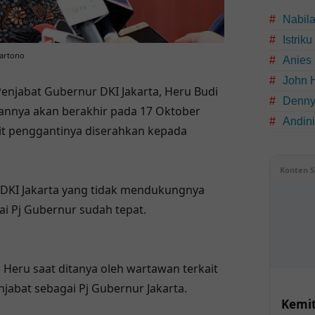
Nabil
Istrik
Hartono
Anies
John 
Penjabat Gubernur DKI Jakarta, Heru Budi
Denny
annya akan berakhir pada 17 Oktober
Andin
it penggantinya diserahkan kepada
Konten S
DKI Jakarta yang tidak mendukungnya
i Pj Gubernur sudah tepat.
Heru saat ditanya oleh wartawan terkait
jabat sebagai Pj Gubernur Jakarta.
Kemit