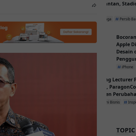
Kalimantan, Stadio
Utama
Olahraga
Persib B
Bocoran
Apple D
Desain
Penggu
iPhone
Inspiring Lecturer
Dibuka, ParagonCo
Jadi Agen Perubah
Ekonomi Bisnis
Insp
TOPIC