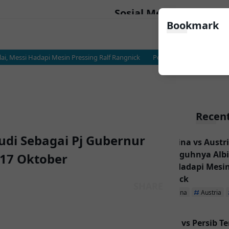
Sosial Media
Bookmark
 Messi Hadapi Mesin Pressing Ralf Rangnick
Persija vs Persib Terancam T
Recent
udi Sebagai Pj Gubernur
Argentina vs Austri
Sesungguhnya Albic
 17 Oktober
Messi Hadapi Mesin
Rangnick
Argentina
Austria
Persija vs Persib T