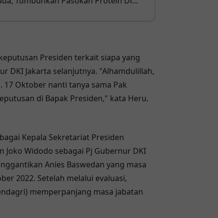
uda, Tumbuhkan Pasokan Protein Di
v Sulbar Bareng Siswa Tebar Benih Nila
putusan Presiden terkait siapa yang
 DKI Jakarta selanjutnya. "Alhamdulillah,
 17 Oktober nanti tanya sama Pak
Keputusan di Bapak Presiden," kata Heru.
bagai Kepala Sekretariat Presiden
den Joko Widodo sebagai Pj Gubernur DKI
menggantikan Anies Baswedan yang masa
er 2022. Setelah melalui evaluasi,
endagri) memperpanjang masa jabatan