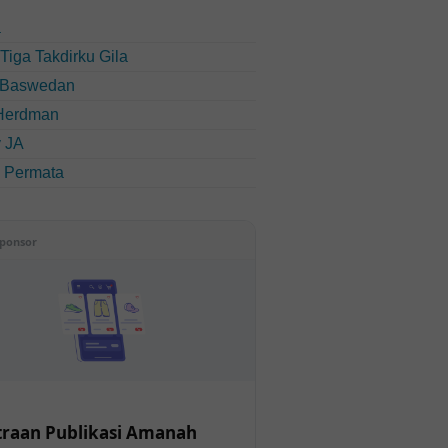
a
u Tiga Takdirku Gila
 Baswedan
Herdman
 JA
i Permata
ponsor
raan Publikasi Amanah