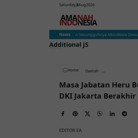
Saturday
8
Aug
2026
Argentina vs Austria: Ujian Sesungguhnya Albiceleste Dimulai,
News
Additional JS
Home
...
Daerah
Masa Jabatan Heru B
DKI Jakarta Berakhir
EDITOR EA