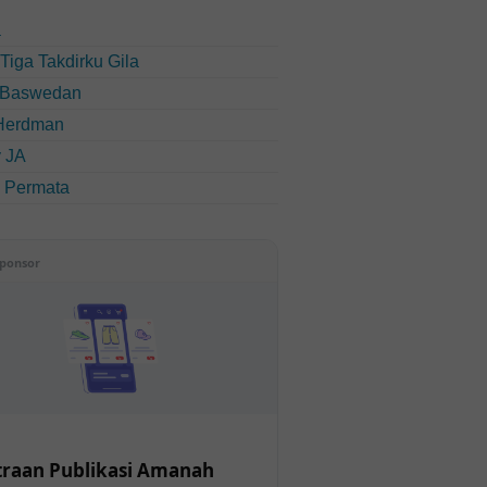
a
u Tiga Takdirku Gila
 Baswedan
Herdman
 JA
i Permata
ponsor
raan Publikasi Amanah