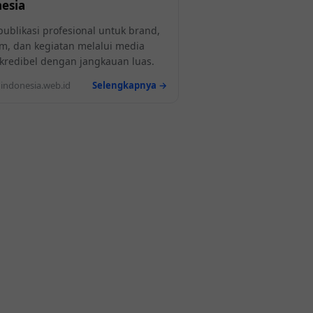
esia
publikasi profesional untuk brand,
m, dan kegiatan melalui media
l kredibel dengan jangkauan luas.
ndonesia.web.id
Selengkapnya →