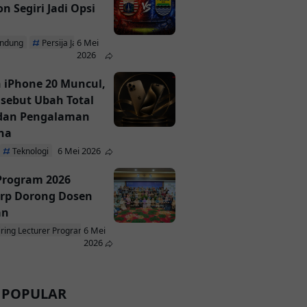
n Segiri Jadi Opsi
6 Mei
andung
Persija Jakarta
2026
 iPhone 20 Muncul,
isebut Ubah Total
 dan Pengalaman
na
6 Mei 2026
Teknologi
 Program 2026
rp Dorong Dosen
an
6 Mei
iring Lecturer Program
ParagonCorp
2026
 POPULAR