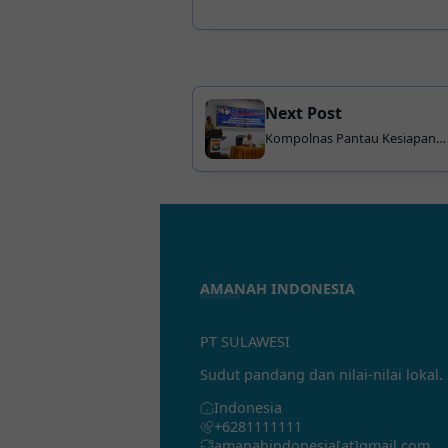
Next Post
Kompolnas Pantau Kesiapan
Polres Mamuju Tengah untuk
Amankan Pilkada Serentak
2024
AMANAH INDONESIA
PT SULAWESI
Sudut pandang dan nilai-nilai lokal.
Indonesia
+6281111111
amanahindonesia[at]gmail.com