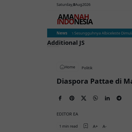
Saturday
8
Aug
2026
Argentina vs Austria: Ujian Sesungguhnya Albiceleste Dimulai,
News
Additional JS
Home
Politik
Diaspora Pattae di 
EDITOR EA
1 min read