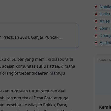
Nabil
Istrik
Anies
John 
Denny
 Presiden 2024, Ganjar Puncaki
Andin
ubu Prabowo-Anies Saling Serang di
ku di Sulbar yang memiliki diaspora di
Konten S
, adalah komunitas suku Pattae, dimana
n orang tersebar didaerah Mamuju
upakan rumpuan turun temurun dari
rabatan mereka di Desa Batetangnga
n tersebar ke wilayah Pokko, Dara,
Kemit