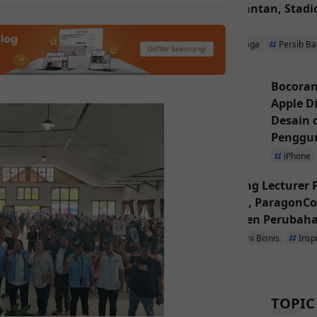
Kalimantan, Stadio
Utama
Olahraga
Persib B
Bocoran
Apple D
Desain
Penggu
iPhone
Inspiring Lecturer
Dibuka, ParagonCo
Jadi Agen Perubah
Ekonomi Bisnis
Insp
TOPIC