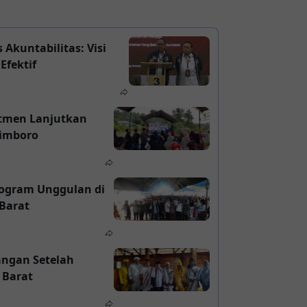
Akuntabilitas: Visi
Efektif
tmen Lanjutkan
imboro
rogram Unggulan di
Barat
ngan Setelah
 Barat