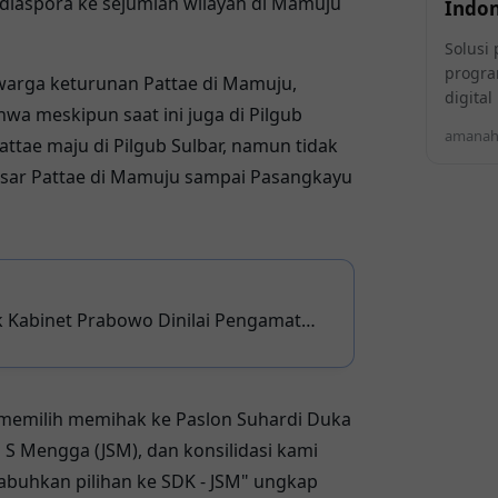
erdiaspora ke sejumlah wilayah di Mamuju
Indon
Solusi 
progra
 warga keturunan Pattae di Mamuju,
digita
 meskipun saat ini juga di Pilgub
amanahi
attae maju di Pilgub Sulbar, namun tidak
esar Pattae di Mamuju sampai Pasangkayu
 Prabowo Dinilai Pengamat
ka
h memilih memihak ke Paslon Suhardi Duka
 S Mengga (JSM), dan konsilidasi kami
abuhkan pilihan ke SDK - JSM" ungkap