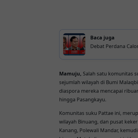
Baca juga
Debat Perdana Calon
Sentimen Positif, K
Media Sosial
Mamuju,
Salah satu komunitas su
sejumlah wilayah di Bumi Malaqbi
diaspora mereka mencapai ribua
hingga Pasangkayu.
Komunitas suku Pattae ini, mer
wilayah Binuang, dan pusat keke
Kanang, Polewali Mandar, kemudia