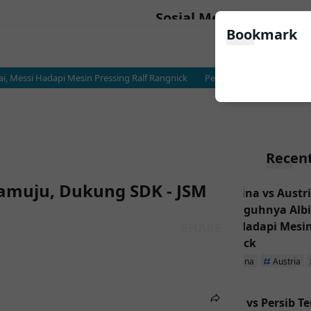
Sosial Media
Bookmark
 Messi Hadapi Mesin Pressing Ralf Rangnick
Persija vs Persib Terancam Te
Recent
Mamuju, Dukung SDK - JSM
Argentina vs Austri
Sesungguhnya Albic
Messi Hadapi Mesin
Rangnick
Argentina
Austria
Persija vs Persib T