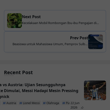
Next Post
Kecelakaan Mobil Rombongan Ibu-ibu Pengajian di
Desa Saloadak, Satu Tewas dan 13 Terluka
Prev Post
Beasiswa untuk Mahasiswa Umum, Pemprov Sulbar
Buka Pendaftaran 1 September 2024
Recent Post
a vs Austria: Ujian Sesungguhnya
te Dimulai, Messi Hadapi Mesin Pressing
gnick
22 Jun
Austria
Lionel Messi
Olahraga
Piala Dunia 2026
2026