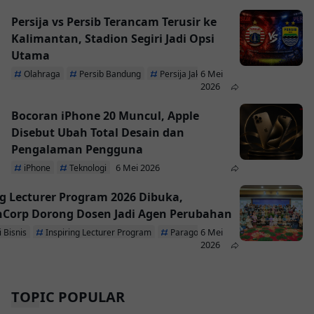
Persija vs Persib Terancam Terusir ke
Kalimantan, Stadion Segiri Jadi Opsi
Utama
6 Mei
Olahraga
Persib Bandung
Persija Jakarta
2026
Bocoran iPhone 20 Muncul, Apple
Disebut Ubah Total Desain dan
Pengalaman Pengguna
6 Mei 2026
iPhone
Teknologi
ng Lecturer Program 2026 Dibuka,
Corp Dorong Dosen Jadi Agen Perubahan
6 Mei
 Bisnis
Inspiring Lecturer Program
ParagonCorp
2026
TOPIC POPULAR