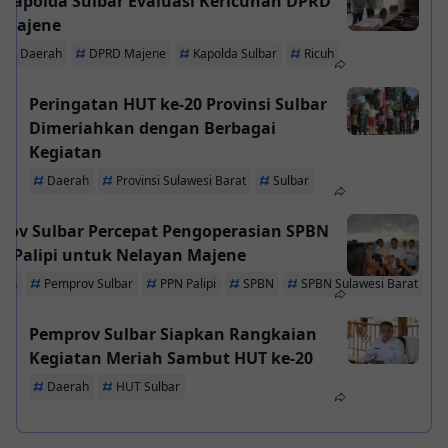
Kapolda Sulbar Evaluasi Kericuhan DPRD
Majene
Daerah
DPRD Majene
Kapolda Sulbar
Ricuh
Peringatan HUT ke-20 Provinsi Sulbar
Dimeriahkan dengan Berbagai
Kegiatan
Daerah
Provinsi Sulawesi Barat
Sulbar
rov Sulbar Percepat Pengoperasian SPBN
N Palipi untuk Nelayan Majene
rah
Pemprov Sulbar
PPN Palipi
SPBN
SPBN Sulawesi Barat
Pemprov Sulbar Siapkan Rangkaian
Kegiatan Meriah Sambut HUT ke-20
Daerah
HUT Sulbar