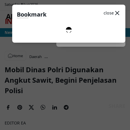
Saturday
8
Aug
2026
Sosial Media
Theme
close
Bookmark
0
a: Ujian Sesungguhnya Albiceleste Dimulai, Messi Hadapi Mesin Pressing Ral
News
Dark
System
Light
Home
...
Daerah
Mobil Dinas Polri Digunakan
Angkut Sawit, Begini Penjelasan
Polisi
EDITOR EA