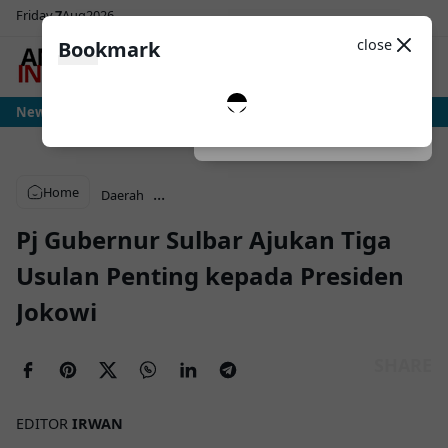
Friday
7
Aug
2026
Sosial Media
Theme
close
Bookmark
0
ia: Ujian Sesungguhnya Albiceleste Dimulai, Messi Hadapi Mesin Pressing Ra
News
Dark
System
Light
Home
...
Daerah
Pj Gubernur Sulbar Ajukan Tiga
Usulan Penting kepada Presiden
Jokowi
EDITOR
IRWAN