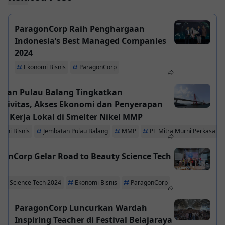
ParagonCorp Raih Penghargaan
Indonesia’s Best Managed Companies
2024
Ekonomi Bisnis
ParagonCorp
atan Pulau Balang Tingkatkan
ktivitas, Akses Ekonomi dan Penyerapan
a Kerja Lokal di Smelter Nikel MMP
omi Bisnis
Jembatan Pulau Balang
MMP
PT Mitra Murni Perkasa
gonCorp Gelar Road to Beauty Science Tech
uty Science Tech 2024
Ekonomi Bisnis
ParagonCorp
ParagonCorp Luncurkan Wardah
Inspiring Teacher di Festival Belajaraya