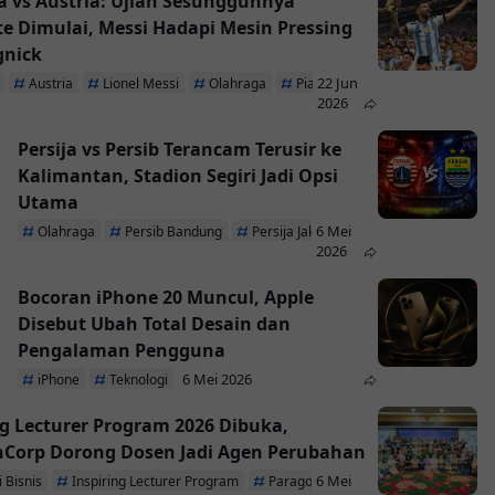
a vs Austria: Ujian Sesungguhnya
te Dimulai, Messi Hadapi Mesin Pressing
gnick
22 Jun
Austria
Lionel Messi
Olahraga
Piala Dunia 2026
2026
Persija vs Persib Terancam Terusir ke
Kalimantan, Stadion Segiri Jadi Opsi
Utama
6 Mei
Olahraga
Persib Bandung
Persija Jakarta
2026
Bocoran iPhone 20 Muncul, Apple
Disebut Ubah Total Desain dan
Pengalaman Pengguna
6 Mei 2026
iPhone
Teknologi
ng Lecturer Program 2026 Dibuka,
Corp Dorong Dosen Jadi Agen Perubahan
6 Mei
 Bisnis
Inspiring Lecturer Program
ParagonCorp