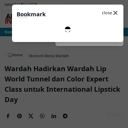
Saturday
8
Aug
2026
Sosial Media
Theme
close
Bookmark
0
: Ujian Sesungguhnya Albiceleste Dimulai, Messi Hadapi Mesin Pressing Ralf
News
Dark
System
Light
Home
Ekonomi Bisnis
Wardah
Wardah Hadirkan Wardah Lip
World Tunnel dan Color Expert
Class untuk International Lipstick
Day