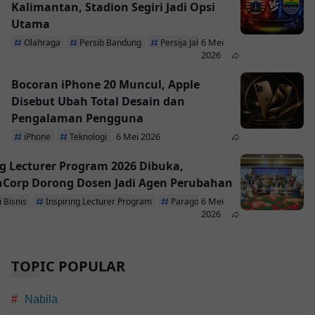
Kalimantan, Stadion Segiri Jadi Opsi
Utama
6 Mei
Olahraga
Persib Bandung
Persija Jakarta
2026
Bocoran iPhone 20 Muncul, Apple
Disebut Ubah Total Desain dan
Pengalaman Pengguna
6 Mei 2026
iPhone
Teknologi
ng Lecturer Program 2026 Dibuka,
Corp Dorong Dosen Jadi Agen Perubahan
6 Mei
 Bisnis
Inspiring Lecturer Program
ParagonCorp
2026
TOPIC POPULAR
Nabila