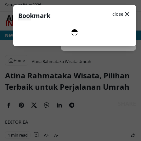
Saturday
8
Aug
2026
Sosial Media
Theme
close
Bookmark
0
tria: Ujian Sesungguhnya Albiceleste Dimulai, Messi Hadapi Mesin Pressing
News
Dark
System
Light
Home
Atina Rahmataka Wisata
Umrah
Atina Rahmataka Wisata, Pilihan
Terbaik untuk Perjalanan Umrah
EDITOR EA
1 min read