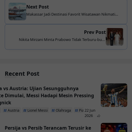
Next Post
Makassar Jadi Destinasi Favorit Wisatawan Nikmati
Tour Pinisi dan Kota Makan Enak
Prev Post
Nikita Mirzani Minta Prabowo Tidak Terburu-buru
Evakuasi Warga Palestina, Minta Fokus ke Warga
Indonesia
Recent Post
a vs Austria: Ujian Sesungguhnya
te Dimulai, Messi Hadapi Mesin Pressing
gnick
22 Jun
Austria
Lionel Messi
Olahraga
Piala Dunia 2026
2026
Persija vs Persib Terancam Terusir ke