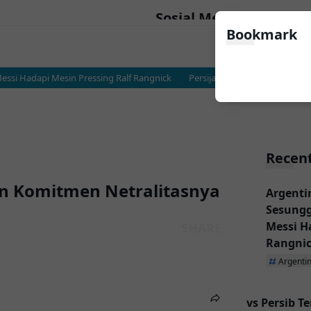
Sosial Media
Bookmark
ssi Hadapi Mesin Pressing Ralf Rangnick
Persija vs Persib Terancam Terus
Recent
n Komitmen Netralitasnya
Argentina vs Austri
Sesungguhnya Albic
Messi Hadapi Mesin
Rangnick
Argentina
Austria
Persija vs Persib T