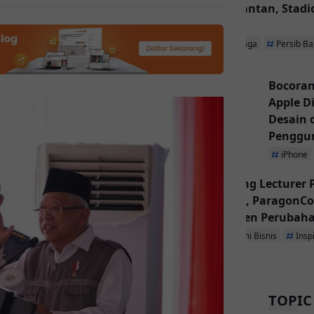
Kalimantan, Stadio
Utama
Olahraga
Persib B
Bocoran
Apple D
Desain
Penggu
iPhone
Inspiring Lecturer
Dibuka, ParagonCo
Jadi Agen Perubah
Ekonomi Bisnis
Insp
TOPIC