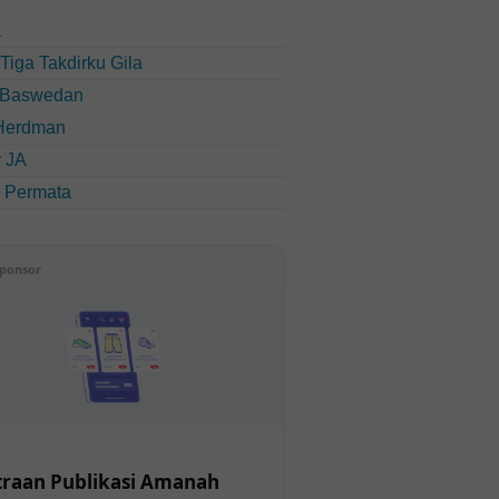
a
u Tiga Takdirku Gila
 Baswedan
Herdman
 JA
i Permata
ponsor
raan Publikasi Amanah