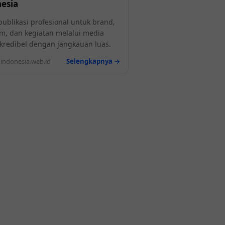
esia
publikasi profesional untuk brand,
m, dan kegiatan melalui media
l kredibel dengan jangkauan luas.
ndonesia.web.id
Selengkapnya →