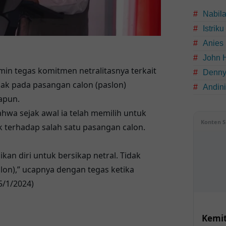
Nabil
Istrik
Anies
John 
min tegas komitmen netralitasnya terkait
Denny
ak pada pasangan calon (paslon)
Andin
napun.
hwa sejak awal ia telah memilih untuk
Konten S
 terhadap salah satu pasangan calon.
an diri untuk bersikap netral. Tidak
lon),” ucapnya dengan tegas ketika
5/1/2024)
Kemit