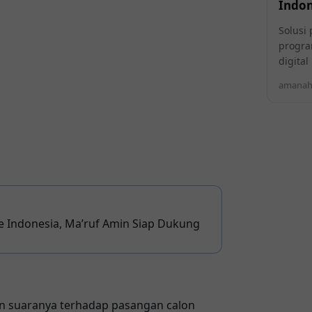
Indon
Solusi 
progra
digita
amanahi
ke Indonesia, Ma’ruf Amin Siap Dukung
n suaranya terhadap pasangan calon