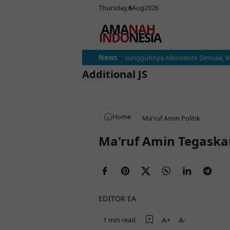
Thursday
6
Aug
2026
Argentina vs Austria: Ujian Sesungguhnya Albiceleste Dimulai, Me
News
Additional JS
Home
Ma'ruf Amin
Politik
Ma'ruf Amin Tegaska
EDITOR EA
1 min read