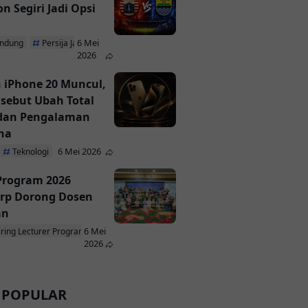
n Segiri Jadi Opsi
6 Mei
andung
Persija Jakarta
2026
 iPhone 20 Muncul,
isebut Ubah Total
 dan Pengalaman
na
6 Mei 2026
Teknologi
 Program 2026
rp Dorong Dosen
an
6 Mei
iring Lecturer Program
ParagonCorp
2026
 POPULAR