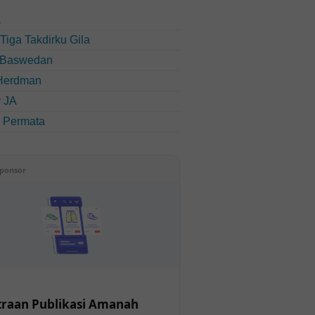
a
u Tiga Takdirku Gila
 Baswedan
Herdman
 JA
i Permata
ponsor
raan Publikasi Amanah