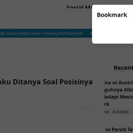
Sosial Media
Bookmark
i, Messi Hadapi Mesin Pressing Ralf Rangnick
Persija vs Persib Terancam 
Recent
u Ditanya Soal Posisinya
Argentina vs Austri
Sesungguhnya Albic
Messi Hadapi Mesin
Rangnick
Argentina
Austria
Persija vs Persib T