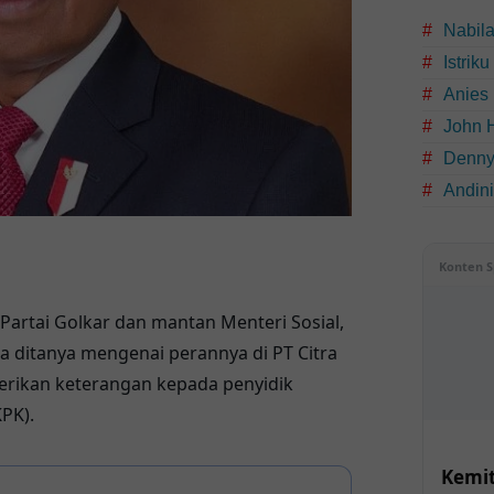
Nabil
Istrik
Anies
John 
Denny
Andin
Konten S
s Partai Golkar dan mantan Menteri Sosial,
 ditanya mengenai perannya di PT Citra
erikan keterangan kepada penyidik
KPK).
Kemit