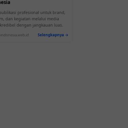
esia
publikasi profesional untuk brand,
m, dan kegiatan melalui media
l kredibel dengan jangkauan luas.
ndonesia.web.id
Selengkapnya →