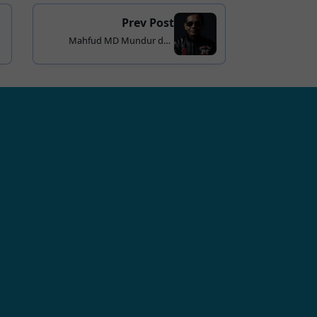
Prev Post
Mahfud MD Mundur dari
Menko Polhukam, TPN Ganjar-
Mahfud Tak Ubah Strategi
Kampanye