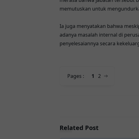
merasa bahwa jabatan tersebut bu
memutuskan untuk mengundurka
Ia juga menyatakan bahwa meski
adanya masalah internal di peru
penyelesaiannya secara kekeluar
Pages :
1
2
Related Post