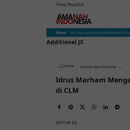
Friday
7
Aug
2026
Argentina vs Austria: Ujian Sesungguhnya Albiceleste Dimula
News
Additional JS
Home
...
Hukum dan Kriminal
Idrus Marham Mengak
di CLM
EDITOR EA