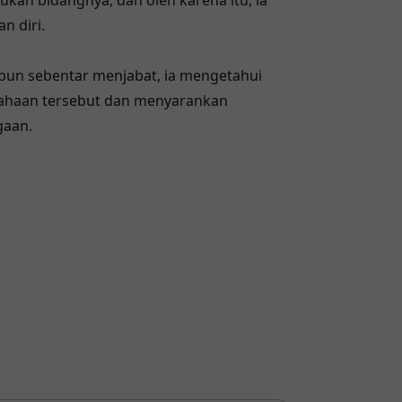
kan bidangnya, dan oleh karena itu, ia
n diri.
pun sebentar menjabat, ia mengetahui
sahaan tersebut dan menyarankan
gaan.