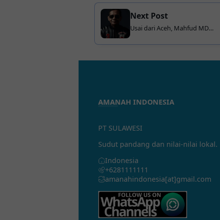
Next Post
Usai dari Aceh, Mahfud MD
Rencana Serahkan
Pengunduran Dirinya sebagai
Menko Polhukam
AMANAH INDONESIA
PT SULAWESI
Sudut pandang dan nilai-nilai lokal.
Indonesia
+6281111111
amanahindonesia[at]gmail.com