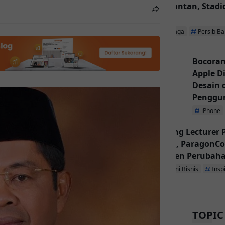
Kalimantan, Stadio
Utama
Olahraga
Persib B
Bocoran
Apple D
Desain
Penggu
iPhone
Inspiring Lecturer
Dibuka, ParagonCo
Jadi Agen Perubah
Ekonomi Bisnis
Insp
TOPIC