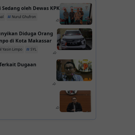
i Sedang oleh Dewas KPK
al
Nurul Ghufron
bunyikan Diduga Orang
mpo di Kota Makassar
l Yasin Limpo
SYL
Terkait Dugaan