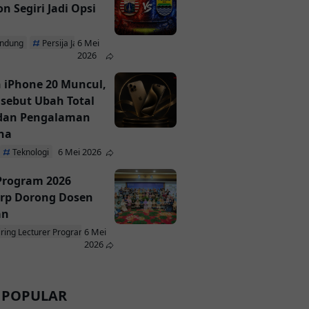
n Segiri Jadi Opsi
6 Mei
andung
Persija Jakarta
2026
 iPhone 20 Muncul,
isebut Ubah Total
 dan Pengalaman
na
6 Mei 2026
Teknologi
 Program 2026
rp Dorong Dosen
an
6 Mei
iring Lecturer Program
ParagonCorp
2026
 POPULAR